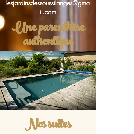
lesjardinsdessoussilanges@gma
il.com
Une parenthèse
authentique
Nos suites