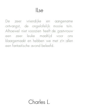
ILse
De zeer vriendijke en aangename
ontvangst, de ongelofelijk mooie tuin.
Alhoewel niet voorzien heeft de gastvrouw
een zeer leuke maaltijd voor ons
klaargemaakt en hebben we met z'n allen
een fantastische avond beleefd.
Charles L.