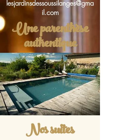
lesjardinsdessoussilanges@gma
il.com
Une parenthèse
authentique
Nos suites