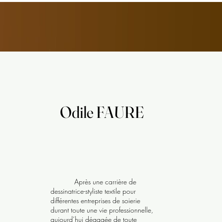
s et phot
s et phot
r du 1er
r du 1er
Odile FAURE
Odile FAURE
Après une carrière de
dessinatrice-styliste textile pour
différentes entreprises de soierie
durant toute une vie professionnelle,
aujourd’hui dégagée de toute