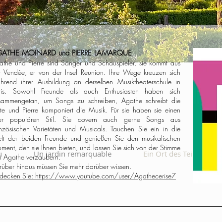
haben.
ATHE MOINARD und PIERRE LAMARQUE
athe und Pierre sind Sänger und Schauspieler, sie kommt aus
r Vendée, er von der Insel Reunion. Ihre Wege kreuzen sich
hrend ihrer Ausbildung an derselben Musiktheaterschule in
ris. Sowohl Freunde als auch Enthusiasten haben sich
sammengetan, um Songs zu schreiben, Agathe schreibt die
xte und Pierre komponiert die Musik. Für sie haben sie einen
er populären Stil. Sie covern auch gerne Songs aus
anzösischen Varietäten und Musicals. Tauchen Sie ein in die
lt der beiden Freunde und genießen Sie den musikalischen
ent, den sie Ihnen bieten, und lassen Sie sich von der Stimme
u
Un jardin remarquable
Ein Ort des Teilens
n Agathe verzaubern.
rüber hinaus müssen Sie mehr darüber wissen.
tdecken Sie: https://www.youtube.com/user/Agathecerise7