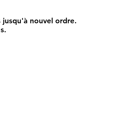
s jusqu'à nouvel ordre.
s jusqu'à nouvel ordre.
s.
s.