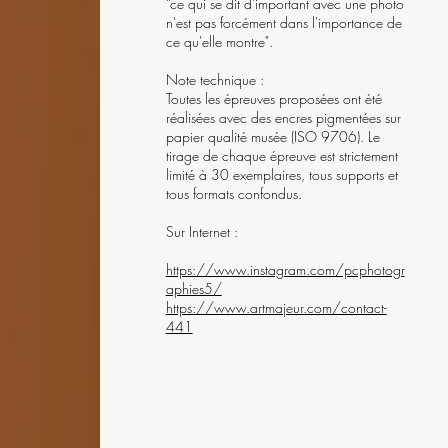
“ce qui se dit d'important avec une photo
n'est pas forcément dans l'importance de
ce qu'elle montre".
Note technique :
Toutes les épreuves proposées ont été
réalisées avec des encres pigmentées sur
papier qualité musée (ISO 9706). Le
tirage de chaque épreuve est strictement
limité à 30 exemplaires, tous supports et
tous formats confondus.
Sur Internet :
https://www.instagram.com/pcphotogr
aphies5/
https://www.artmajeur.com/contact-
441