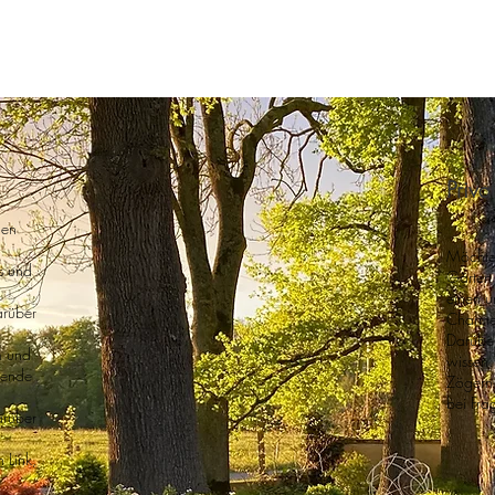
Priva
den
Möchten
s und
Gärten 
einen u
arüber
Charme
Darüber
n und
wissen.
rende
Zögern 
bei Fra
arüber
 Link,