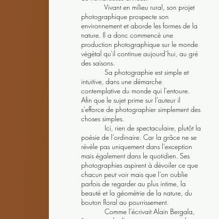
Vivant en milieu rural, son projet
photographique prospecte son
environnement et aborde les formes de la
nature. Il a donc commencé une
production photographique sur le monde
végétal qu'il continue aujourd’hui, au gré
des saisons.
Sa photographie est simple et
intuitive, dans une démarche
contemplative du monde qui l'entoure.
Afin que le sujet prime sur l’auteur il
s'efforce de photographier simplement des
choses simples.
Ici, rien de spectaculaire, plutôt la
poésie de l’ordinaire. Car la grâce ne se
révèle pas uniquement dans l’exception
mais également dans le quotidien. Ses
photographies aspirent à dévoiler ce que
chacun peut voir mais que l’on oublie
parfois de regarder au plus intime, la
beauté et la géométrie de la nature, du
bouton floral au pourrissement.
Comme l'écrivait Alain Bergala,