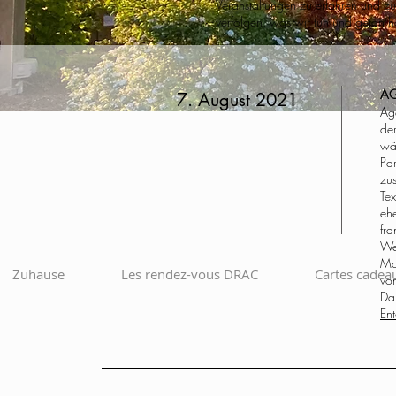
Veranstaltungen zu erfahren und zu
verfolgen, was wir tun und getan 
AG
7. August 2021
Ag
de
wä
Pa
zu
Te
eh
fr
We
Mom
Zuhause
Les rendez-vous DRAC
Cartes cadea
vo
Da
En