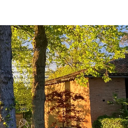
te Veranstaltungen
 Sie ein Vehement in unseren
organisieren und Ihren Gästen so
nvergesslichen Moment voller
 und Gelassenheit bieten?
 hinaus müssen Sie mehr darüber
Sie nicht, uns anzurufen oder uns
gen zu schreiben.