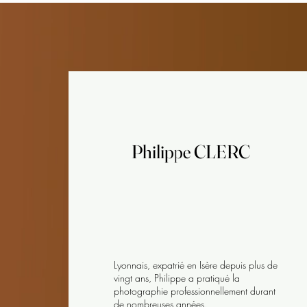
Peinture
Peinture
A parti
A parti
Philippe CLERC
Philippe CLERC
Lyonnais, expatrié en Isère depuis plus de
vingt ans, Philippe a pratiqué la
photographie professionnellement durant
de nombreuses années.