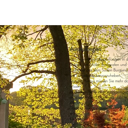
Ausstellungen
Wir organisieren Ausstellungen in 
Gärten, um Maler, Fotografen und
Bildhauer aus dem Süden Burgund
der Umgebung hervorzuheben.
Darüber hinaus müssen Sie mehr d
wissen.
Entdecken Sie in einer einzigartige
entspannenden Umgebung inspirie
Werke.
Darüber hinaus müssen Sie mehr d
wissen.
Klicken Sie auf den unten stehenden
um das Datum der nächsten