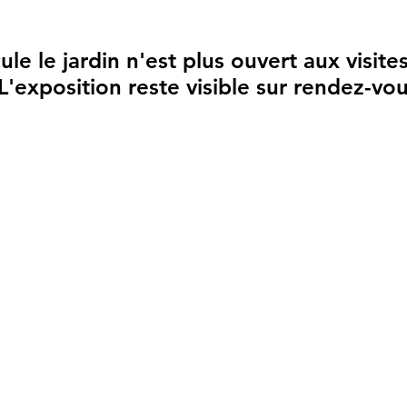
ule le jardin n'est plus ouvert aux visite
ule le jardin n'est plus ouvert aux visite
L'exposition reste visible sur rendez-vou
L'exposition reste visible sur rendez-vou