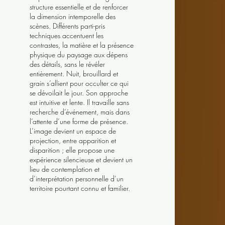
structure essentielle et de renforcer
la dimension intemporelle des
scènes. Différents parti-pris
techniques accentuent les
contrastes, la matière et la présence
physique du paysage aux dépens
des détails, sans le révéler
entièrement. Nuit, brouillard et
grain s’allient pour occulter ce qui
se dévoilait le jour. Son approche
est intuitive et lente. Il travaille sans
recherche d’événement, mais dans
l’attente d’une forme de présence.
L’image devient un espace de
projection, entre apparition et
disparition ; elle propose une
expérience silencieuse et devient un
lieu de contemplation et
d’interprétation personnelle d’un
territoire pourtant connu et familier.