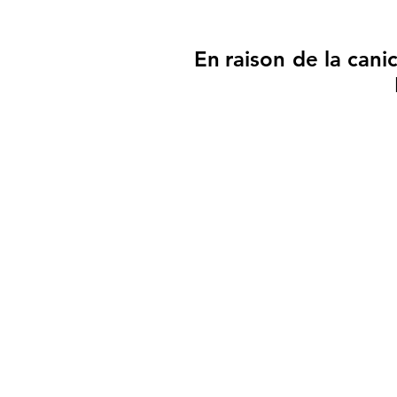
En raison de la canic
En raison de la canic