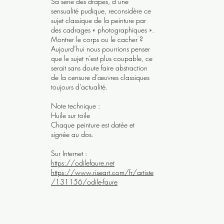
Sa série des drapés, d’une
sensualité pudique, reconsidère ce
sujet classique de la peinture par
des cadrages « photographiques ».
Montrer le corps ou le cacher ?
Aujourd’hui nous pourrions penser
que le sujet n’est plus coupable, ce
serait sans doute faire abstraction
de la censure d’œuvres classiques
toujours d’actualité.
Note technique :
Huile sur toile
Chaque peinture est datée et
signée au dos.
Sur Internet :
https://odilefaure.net
https://www.riseart.com/fr/artiste
/131156/odile-faure