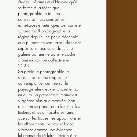
études littéraires et d’Histoire qu'il
se forme à la technique
photographique tout en
construisant ses sensibilités
esthétiques et artistiques de manière
autonome. Il photographie la
région depuis une petite décennie
et a pu montrer son travail dans des
expositions locales et dans une
galerie parisienne dans le cadre
d’une exposition collective en
2023.
Sa pratique photographique
s’inscrit dans une approche
contemplative, centrée sur le
paysage silencieux et discret et non
muet, où la présence humaine est
suggérée plus que montrée. Son
attention se porte sur la lumière, les
textures et les atmosphères, ainsi
que sur les traces, les apparitions et
les effacements. Le noir et blanc
s’impose comme une évidence. Il
lui permet de réduire l’image à sa