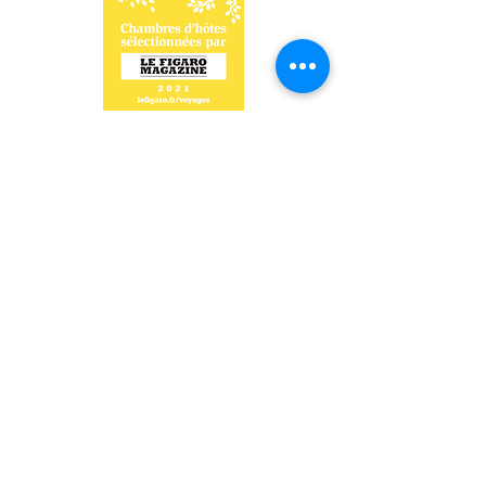
Die Soussilanges Gärten
Ort namens Bourg
71110 CERON
lesjardinsdessoussilanges@gmail.com
Mobil:
0763671159
Festnetz
:
0385254450
Nous contacter
Inscrivez-vous à notre liste de diffusion
Rejoindre